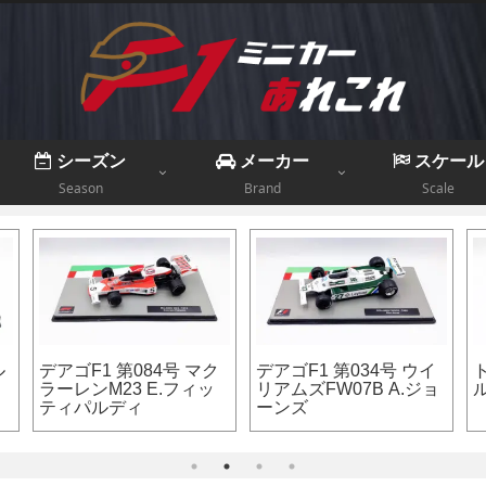
シーズン
メーカー
スケール
Season
Brand
Scale
ルノー R.S.17 R.クビサ
フェラーリ F2007 F.マ
フ
ハンガリーテスト
ッサ