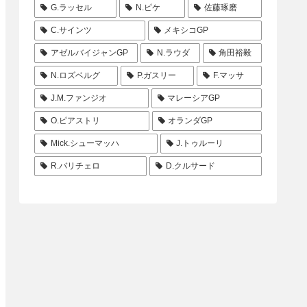
G.ラッセル
N.ピケ
佐藤琢磨
C.サインツ
メキシコGP
アゼルバイジャンGP
N.ラウダ
角田裕毅
N.ロズベルグ
P.ガスリー
F.マッサ
J.M.ファンジオ
マレーシアGP
O.ピアストリ
オランダGP
Mick.シューマッハ
J.トゥルーリ
R.バリチェロ
D.クルサード