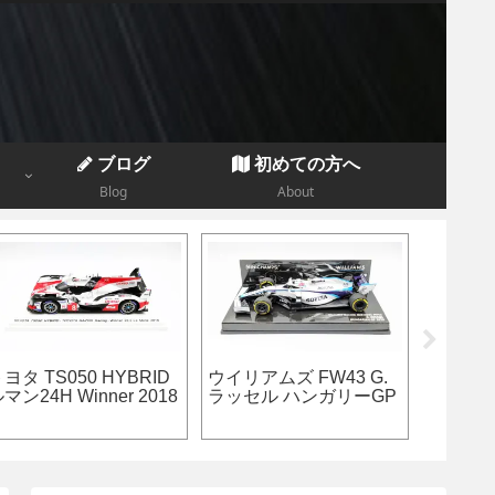
ブログ
初めての方へ
Blog
About
ェラーリ SF70H K.ラ
メルセデス W12 L.ハミ
レッドブ
イコネン モナコGP
ルトン ブラジルGP
テル シ