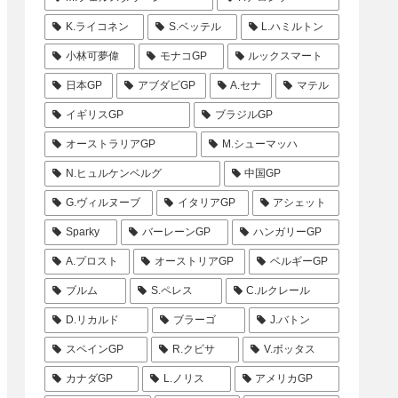
K.ライコネン
S.ベッテル
L.ハミルトン
小林可夢偉
モナコGP
ルックスマート
日本GP
アブダビGP
A.セナ
マテル
イギリスGP
ブラジルGP
オーストラリアGP
M.シューマッハ
N.ヒュルケンベルグ
中国GP
G.ヴィルヌーブ
イタリアGP
アシェット
Sparky
バーレーンGP
ハンガリーGP
A.プロスト
オーストリアGP
ベルギーGP
ブルム
S.ペレス
C.ルクレール
D.リカルド
ブラーゴ
J.バトン
スペインGP
R.クビサ
V.ボッタス
カナダGP
L.ノリス
アメリカGP