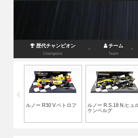
歴代チャンピオン
チーム
Champions
Team
43 G.
デアゴF1 第078号 BRM
レイトンハウスマーチ
リーGP
P160B J-P.ベルトワーズ
881 I.カペリ