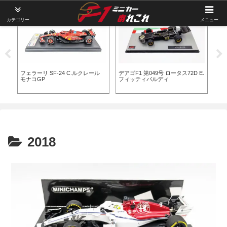
カテゴリー
メニュー
C.ルクレール
デアゴF1 第049号 ロータス72D E.
1/64 Sparky ハース VF-23 N.ヒュ
フィッティパルディ
ルケンベルグ
2018