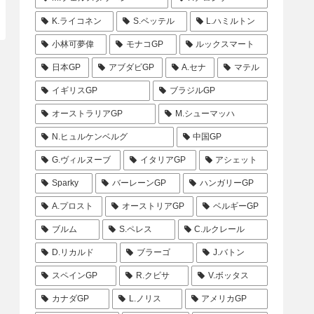
K.ライコネン
S.ベッテル
L.ハミルトン
小林可夢偉
モナコGP
ルックスマート
日本GP
アブダビGP
A.セナ
マテル
イギリスGP
ブラジルGP
オーストラリアGP
M.シューマッハ
N.ヒュルケンベルグ
中国GP
G.ヴィルヌーブ
イタリアGP
アシェット
Sparky
バーレーンGP
ハンガリーGP
A.プロスト
オーストリアGP
ベルギーGP
ブルム
S.ペレス
C.ルクレール
D.リカルド
ブラーゴ
J.バトン
スペインGP
R.クビサ
V.ボッタス
カナダGP
L.ノリス
アメリカGP