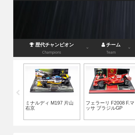
歴代チャンピオン
チーム
Champions
Team
ースインディア
コーギー マクラーレン
デアゴF1 第
07 N.ヒュルケンベ
MP4-28 S.ペレス
タス79 M
ィ