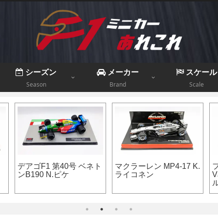
シーズン
メーカー
スケール
Season
Brand
Scale
021号 ロー
アルファタウリAT01 P.
フェラーリ F2012 
.アンドレッテ
ガスリー イタリアGP
ッテル 1st ドライ