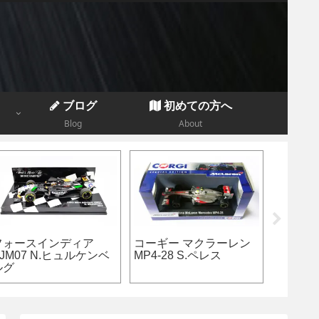
ブログ
初めての方へ
Blog
About
S.ベ
ロータス 99T A.セナ
トロロッソ STR9 M.フ
ブ
ェルスタッペン 日本GP