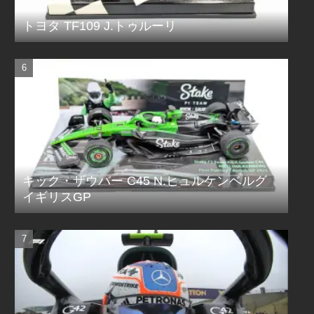
トヨタ TF109 J.トゥルーリ
キック・ザウバー C45 N.ヒュルケンベルグ
イギリスGP