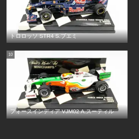
トロロッソ STR4 S.ブエミ
フォースインディア VJM02 A.スーティル