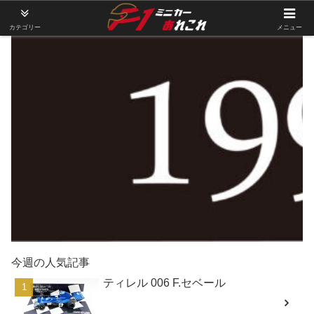
カテゴリー
メニュー
今週の人気記事
ティレル 006 F.セベール