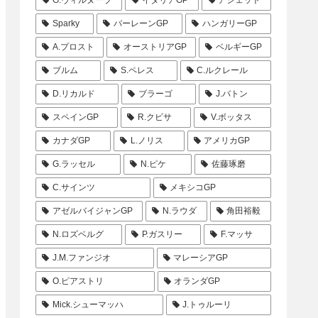
Sparky
バーレーンGP
ハンガリーGP
A.プロスト
オーストリアGP
ベルギーGP
ブルム
S.ペレス
C.ルクレール
D.リカルド
ブラーゴ
J.バトン
スペインGP
R.クビサ
V.ボッタス
カナダGP
L.ノリス
アメリカGP
G.ラッセル
N.ピケ
佐藤琢磨
C.サインツ
メキシコGP
アゼルバイジャンGP
N.ラウダ
角田裕毅
N.ロズベルグ
P.ガスリー
F.マッサ
J.M.ファンジオ
マレーシアGP
O.ピアストリ
オランダGP
Mick.シューマッハ
J.トゥルーリ