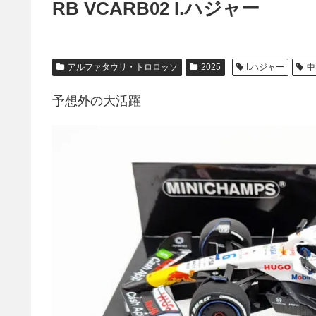
RB VCARB02 I.ハジャー
アルファタウリ・トロロッソ
2025
I.ハジャー
中
予想外の大活躍