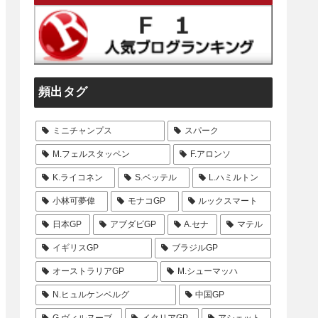
頻出タグ
ミニチャンプス
スパーク
M.フェルスタッペン
F.アロンソ
K.ライコネン
S.ベッテル
L.ハミルトン
小林可夢偉
モナコGP
ルックスマート
日本GP
アブダビGP
A.セナ
マテル
イギリスGP
ブラジルGP
オーストラリアGP
M.シューマッハ
N.ヒュルケンベルグ
中国GP
G.ヴィルヌーブ
イタリアGP
アシェット