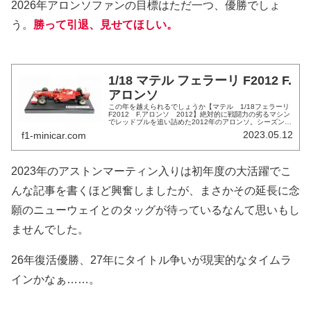
2026年アロンソファンの目標はただ一つ、優勝でしょ
う。
勝って引退、見せてほしい。
1/18 マテル フェラーリ F2012 F.
アロンソ
この年を越えられるでしょうか【マテル 1/18フェラーリ
F2012 F.アロンソ 2012】絶対的に戦闘力の劣るマシン
でレッドブルを追い詰めた2012年のアロンソ。シーズンを
通してミスらしいものといえば日本GPのスタートくらいの
2023.05.12
f1-minicar.com
もので、まさ...
2023年のアストンマーティン入りは初年度の大活躍でこ
んな記事を書くほど興奮しましたが、まさかその延長に念
願のニューウェイとのタッグが待っているなんて思いもし
ませんでした。
26年復活優勝、27年にタイトル争いが現実的なタイムラ
インかなぁ……。