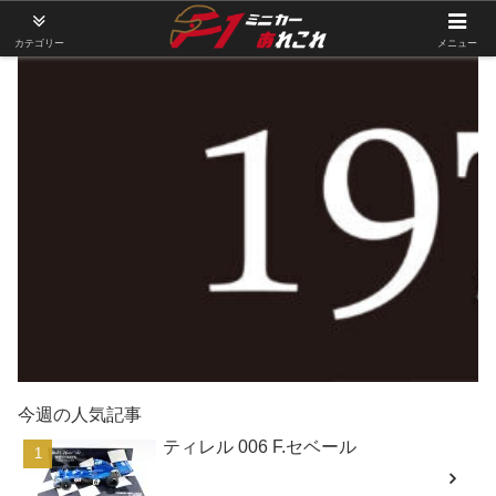
カテゴリー
メニュー
今週の人気記事
ティレル 006 F.セベール