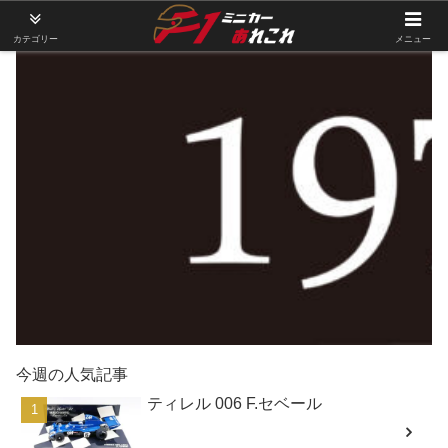
カテゴリー
メニュー
今週の人気記事
ティレル 006 F.セベール