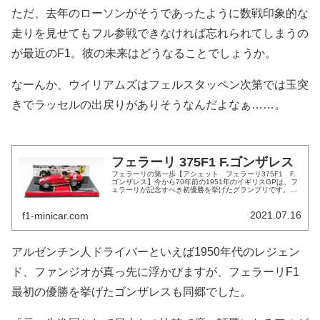
ただ、去年のローソンがそうであったように数戦印象的な
走りを見せてもフル参戦できなければ忘れられてしまうの
が最近のF1。彼の未来はどうなることでしょうか。
なーんか、ウイリアムズはフェルスタッペン次第では玉突
きでラッセルの出戻りがありそうなんだよなぁ……。
フェラーリ 375F1 F.ゴンザレス
フェラーリの第一歩【アシェット フェラーリ375F1 F.
ゴンザレス】今から70年前の1951年のイギリスGPは、フ
ェラーリが記念すべき初優勝を挙げたグランプリです。こ
の機を逃すと次に紹介するのは10年後になりそうなので、
忘れずに紹介です。...
2021.07.16
f1-minicar.com
アルゼンチン人ドライバーといえば1950年代のレジェン
ド、ファンジオが真っ先に浮かびますが、フェラーリF1
最初の優勝を挙げたゴンザレスも同郷でした。