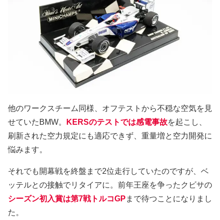
他のワークスチーム同様、オフテストから不穏な空気を見
せていたBMW。
KERSのテストでは感電事故
を起こし、
刷新された空力規定にも適応できず、重量増と空力開発に
悩みます。
それでも開幕戦を終盤まで2位走行していたのですが、ベ
ッテルとの接触でリタイアに。前年王座を争ったクビサの
シーズン初入賞は第7戦トルコGP
まで待つことになりまし
た。