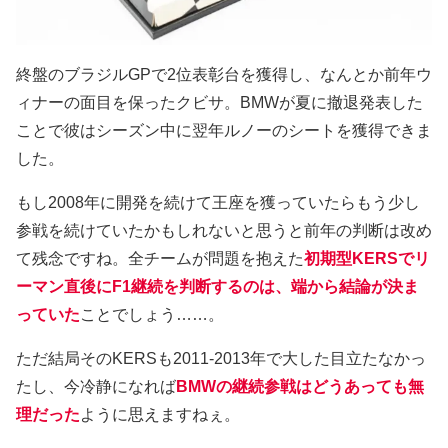
終盤のブラジルGPで2位表彰台を獲得し、なんとか前年ウ
ィナーの面目を保ったクビサ。BMWが夏に撤退発表した
ことで彼はシーズン中に翌年ルノーのシートを獲得できま
した。
もし2008年に開発を続けて王座を獲っていたらもう少し
参戦を続けていたかもしれないと思うと前年の判断は改め
て残念ですね。全チームが問題を抱えた
初期型KERSでリ
ーマン直後にF1継続を判断するのは、端から結論が決ま
っていた
ことでしょう……。
ただ結局そのKERSも2011-2013年で大した目立たなかっ
たし、今冷静になれば
BMWの継続参戦はどうあっても無
理だった
ように思えますねぇ。