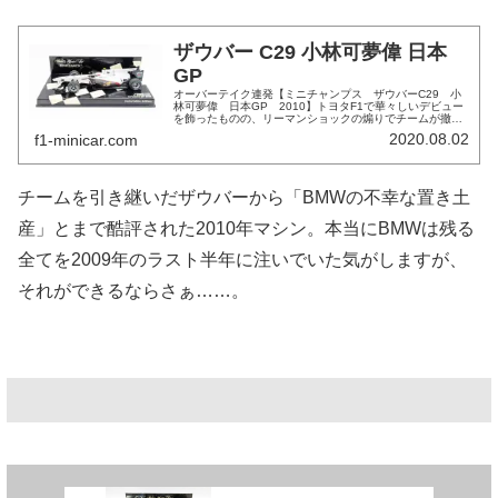
ザウバー C29 小林可夢偉 日本
GP
オーバーテイク連発【ミニチャンプス ザウバーC29 小
林可夢偉 日本GP 2010】トヨタF1で華々しいデビュー
を飾ったものの、リーマンショックの煽りでチームが撤退
しF1で孤軍奮闘することになったザウバー時代。まさに荒
2020.08.02
f1-minicar.com
波に立ち向かう姿で、日...
チームを引き継いだザウバーから「BMWの不幸な置き土
産」とまで酷評された2010年マシン。本当にBMWは残る
全てを2009年のラスト半年に注いでいた気がしますが、
それができるならさぁ……。