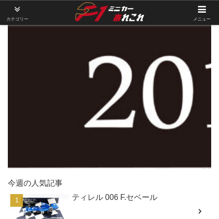
カテゴリー
メニュー
今週の人気記事
ティレル 006 F.セベール