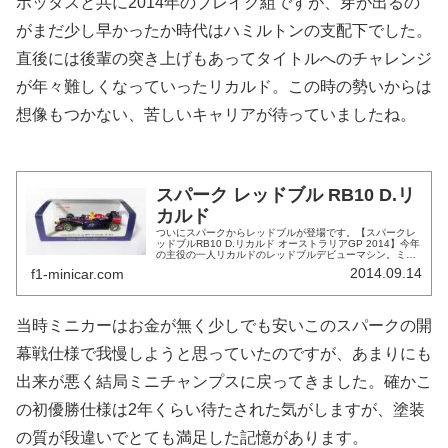
ボッタスと共に2014年のブレイク組ですが、芽が出るの
がまだ少し早かったか時代はハミルトンの支配下でした。
直後には後輩の突き上げもあってタイトルへのチャレンジ
が年々難しくなっていったリカルド。この時の勢いからは
想像もつかない、苦しいキャリアが待っていましたね。
スパーク レッドブル RB10 D.リ
カルド
ついにスパークからレッドブルが登場です。【スパークレ
ッドブルRB10 D.リカルド オーストラリアGP 2014】今年
の主役の一人リカルドのレッドブルデビューマシン。ミニ
チャンプスと迷ったのですが、いつ発売されるかわからな
2014.09.14
f1-minicar.com
いのでスパークにし...
当時ミニカーはお金が無く少しでも安いこのスパークの開
幕戦仕様で我慢しようと思っていたのですが、あまりにも
出来が悪く結局ミニチャンプスに戻ってきました。確かこ
の初優勝仕様は2年くらい待たされた気がしますが、塗装
の質が段違いでとても満足した記憶があります。