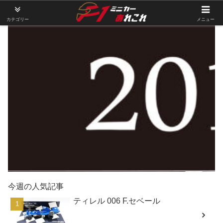
カテゴリー
メニュー
今週の人気記事
ティレル 006 F.セベール