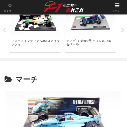
カテゴリー
メニュー
ア VJM03 V.リウ
デアゴF1 第xxx号 ティレル 006 F.
AFコルセ フェラーリ458 
セベール
偉
マーチ