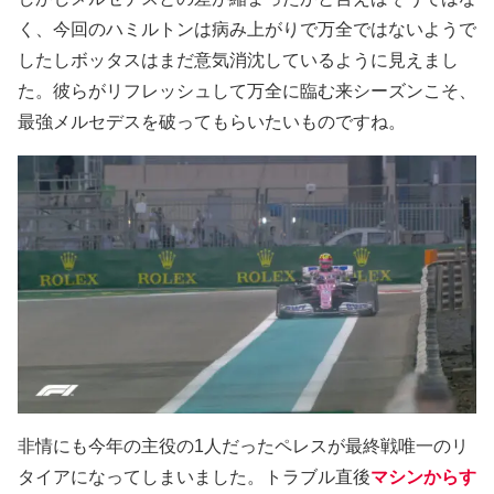
く、今回のハミルトンは病み上がりで万全ではないようで
したしボッタスはまだ意気消沈しているように見えまし
た。彼らがリフレッシュして万全に臨む来シーズンこそ、
最強メルセデスを破ってもらいたいものですね。
非情にも今年の主役の1人だったペレスが最終戦唯一のリ
タイアになってしまいました。トラブル直後
マシンからす