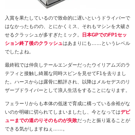
入賞を果たしているので致命的に遅いというドライバーで
はなかったものの、とにかくミス、それもマシンを大破さ
せるクラッシュが多すぎたミック。
日本GPでのFP1セッ
ション終了後のクラッシュ
はあまりにも……というレベル
でしたよね。
最終戦では仲良しテールエンダーだったウイリアムズのラ
テフィと接触し綺麗な同時スピンを見せてF1を去りまし
た。ハースからは露骨に酷評され、以降はメルセデスのリ
ザーブドライバーとして浪人生活をすることになります。
フェラーリからも本体の低迷で育成に構っている余裕がな
いのか明確に切られてしまいましたし、今となっては
デビ
ューまでの道のりそのものが失敗
だったと振り返ることが
できる気がしますねぇ……。