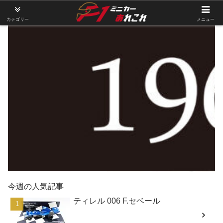
カテゴリー
メニュー
今週の人気記事
ティレル 006 F.セベール