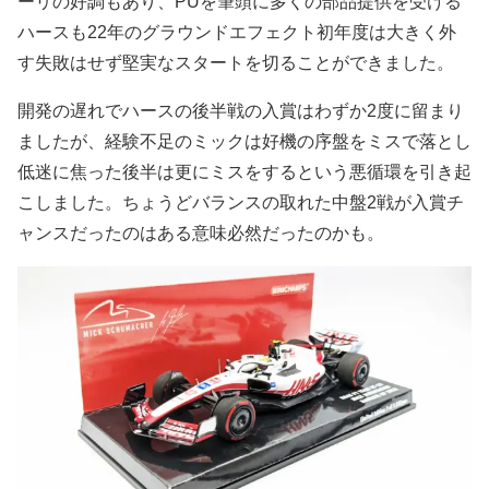
ーリの好調もあり、PUを筆頭に多くの部品提供を受ける
ハースも22年のグラウンドエフェクト初年度は大きく外
す失敗はせず堅実なスタートを切ることができました。
開発の遅れでハースの後半戦の入賞はわずか2度に留まり
ましたが、経験不足のミックは好機の序盤をミスで落とし
低迷に焦った後半は更にミスをするという悪循環を引き起
こしました。ちょうどバランスの取れた中盤2戦が入賞チ
ャンスだったのはある意味必然だったのかも。