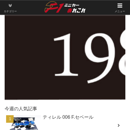
カテゴリー
メニュー
今週の人気記事
ティレル 006 F.セベール