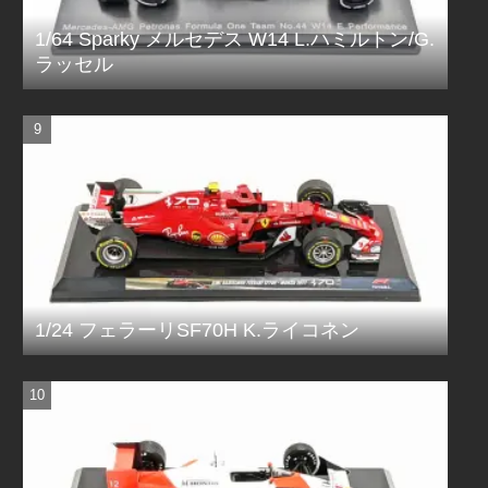
1/64 Sparky メルセデス W14 L.ハミルトン/G.
ラッセル
1/24 フェラーリSF70H K.ライコネン