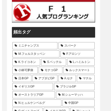
頻出タグ
ミニチャンプス
スパーク
M.フェルスタッペン
F.アロンソ
K.ライコネン
S.ベッテル
L.ハミルトン
小林可夢偉
モナコGP
ルックスマート
日本GP
アブダビGP
A.セナ
マテル
イギリスGP
ブラジルGP
オーストラリアGP
M.シューマッハ
N.ヒュルケンベルグ
中国GP