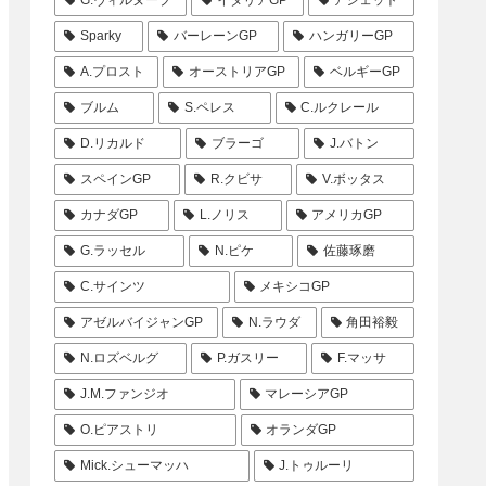
G.ヴィルヌーブ
イタリアGP
アシェット
Sparky
バーレーンGP
ハンガリーGP
A.プロスト
オーストリアGP
ベルギーGP
ブルム
S.ペレス
C.ルクレール
D.リカルド
ブラーゴ
J.バトン
スペインGP
R.クビサ
V.ボッタス
カナダGP
L.ノリス
アメリカGP
G.ラッセル
N.ピケ
佐藤琢磨
C.サインツ
メキシコGP
アゼルバイジャンGP
N.ラウダ
角田裕毅
N.ロズベルグ
P.ガスリー
F.マッサ
J.M.ファンジオ
マレーシアGP
O.ピアストリ
オランダGP
Mick.シューマッハ
J.トゥルーリ