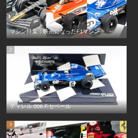
マシン特集：映画になったF1マシン
ティレル 006 F.セベール