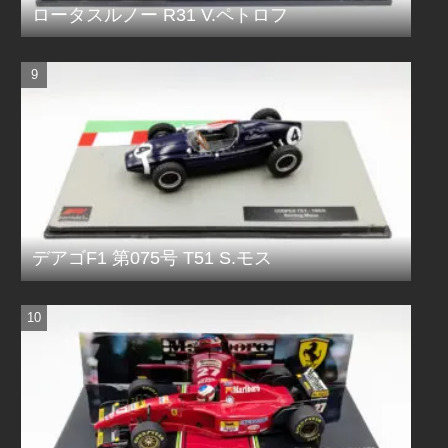
ロータスルノー R31 V.ペトロフ
デアゴF1 第075号 T51 S.モス