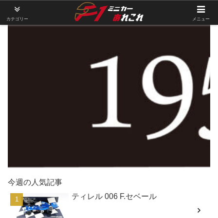
カテゴリー
メニュー
今週の人気記事
ティレル 006 F.セベール