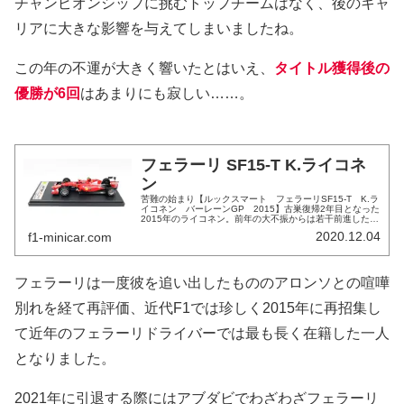
チャンピオンシップに挑むトップチームはなく、後のキャ
リアに大きな影響を与えてしまいましたね。
この年の不運が大きく響いたとはいえ、
タイトル獲得後の
優勝が6回
はあまりにも寂しい……。
フェラーリ SF15-T K.ライコネ
ン
苦難の始まり【ルックスマート フェラーリSF15-T K.ラ
イコネン バーレーンGP 2015】古巣復帰2年目となった
2015年のライコネン。前年の大不振からは若干前進したも
のの、前半戦にしてセカンドの立場が明確になり後半戦で
2020.12.04
f1-minicar.com
はチームから去...
フェラーリは一度彼を追い出したもののアロンソとの喧嘩
別れを経て再評価、近代F1では珍しく2015年に再招集し
て近年のフェラーリドライバーでは最も長く在籍した一人
となりました。
2021年に引退する際にはアブダビでわざわざフェラーリ