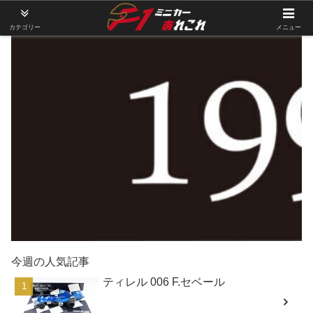
カテゴリー
メニュー
今週の人気記事
ティレル 006 F.セベール