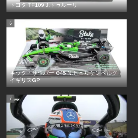
トヨタ TF109 J.トゥルーリ
キック・ザウバー C45 N.ヒュルケンベルグ
イギリスGP