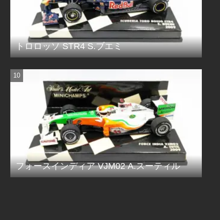
トロロッソ STR4 S.ブエミ
フォースインディア VJM02 A.スーティル