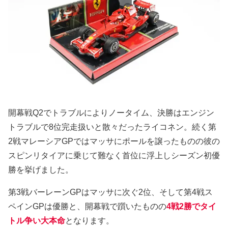
開幕戦Q2でトラブルによりノータイム、決勝はエンジン
トラブルで8位完走扱いと散々だったライコネン。続く第
2戦マレーシアGPではマッサにポールを譲ったものの彼の
スピンリタイアに乗じて難なく首位に浮上しシーズン初優
勝を挙げました。
第3戦バーレーンGPはマッサに次ぐ2位、そして第4戦ス
ペインGPは優勝と、開幕戦で躓いたものの
4戦2勝でタイ
トル争い大本命
となります。