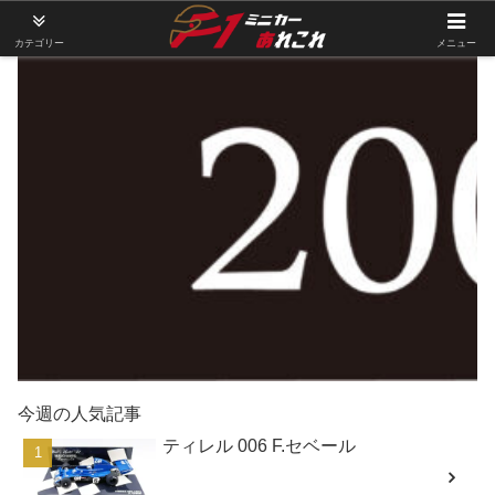
カテゴリー
メニュー
今週の人気記事
ティレル 006 F.セベール