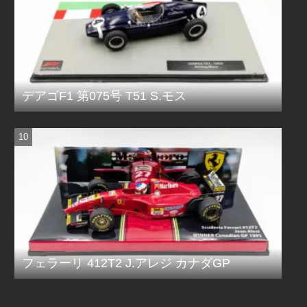
デアゴF1 第075号 T51 S.モス
フェラーリ 412T2 J.アレジ カナダGP