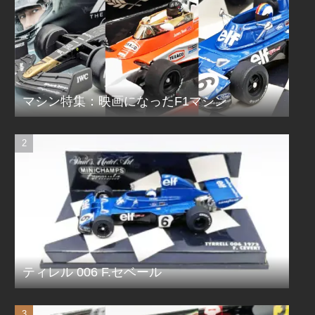
マシン特集：映画になったF1マシン
ティレル 006 F.セベール