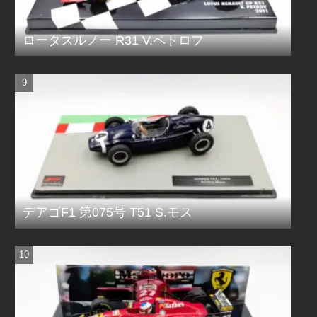
ロータスルノー R31 V.ペトロフ
デアゴF1 第075号 T51 S.モス