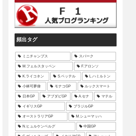
頻出タグ
ミニチャンプス
スパーク
M.フェルスタッペン
F.アロンソ
K.ライコネン
S.ベッテル
L.ハミルトン
小林可夢偉
モナコGP
ルックスマート
日本GP
アブダビGP
A.セナ
マテル
イギリスGP
ブラジルGP
オーストラリアGP
M.シューマッハ
N.ヒュルケンベルグ
中国GP