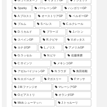
G.ヴィルヌーブ
イタリアGP
アシェット
Sparky
バーレーンGP
ハンガリーGP
A.プロスト
オーストリアGP
ベルギーGP
ブルム
S.ペレス
C.ルクレール
D.リカルド
ブラーゴ
J.バトン
スペインGP
R.クビサ
V.ボッタス
カナダGP
L.ノリス
アメリカGP
G.ラッセル
N.ピケ
佐藤琢磨
C.サインツ
メキシコGP
アゼルバイジャンGP
N.ラウダ
角田裕毅
N.ロズベルグ
P.ガスリー
F.マッサ
J.M.ファンジオ
マレーシアGP
O.ピアストリ
オランダGP
Mick.シューマッハ
J.トゥルーリ