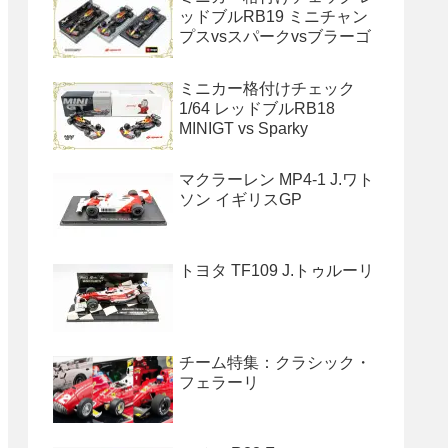
ッドブルRB19 ミニチャン
プスvsスパークvsブラーゴ
ミニカー格付けチェック
1/64 レッドブルRB18
MINIGT vs Sparky
マクラーレン MP4-1 J.ワト
ソン イギリスGP
トヨタ TF109 J.トゥルーリ
チーム特集：クラシック・
フェラーリ