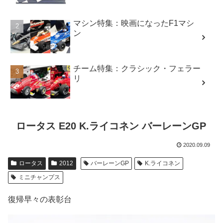
マシン特集：映画になったF1マシ
ン
チーム特集：クラシック・フェラー
リ
ロータス E20 K.ライコネン バーレーンGP
2020.09.09
ロータス
2012
バーレーンGP
K.ライコネン
ミニチャンプス
復帰早々の表彰台