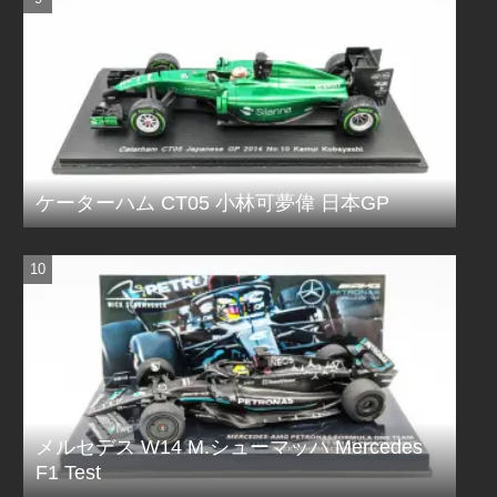
ケーターハム CT05 小林可夢偉 日本GP
メルセデス W14 M.シューマッハ Mercedes
F1 Test