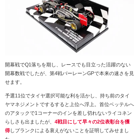
開幕戦でQ1落ちを期し、レースでも目立った活躍のない
開幕数戦でしたが、第4戦バーレーンGPで本来の速さを見
せます。
予選11位でタイヤ選択可能な利を活かし、持ち前のタイ
ヤマネジメントでするすると上位へ浮上。首位ベッテルへ
のアタックで1コーナーのインを差し切れないライコネン
らしさも出ましたが、
4戦目にして早々の2位表彰台を獲
得
しブランクによる衰えがないことを証明してみせまし