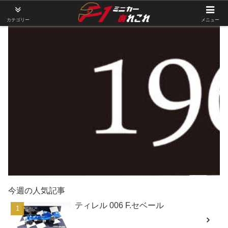
カテゴリー
メニュー
今週の人気記事
ティレル 006 F.セベール