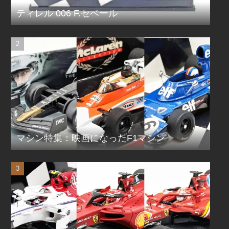
ティレル 006 F.セベール
マシン特集：映画になったF1マシン