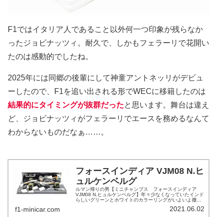
F1ではイタリア人であること以外何一つ印象が残らなか
ったジョビナッツィ。耐久で、しかもフェラーリで花開い
たのは感動的でしたね。
2025年には同郷の後輩にして神童アントネッリがデビュ
ーしたので、F1を追い出される形でWECに移籍したのは
結果的にタイミングが抜群だった
と思います。舞台は違え
ど、ジョビナッツィがフェラーリでエースを務めるなんて
わからないものだなぁ……。
フォースインディア VJM08 N.ヒ
ュルケンベルグ
ルマン帰りの男【ミニチャンプス フォースインディア
VJM08 N.ヒュルケンベルグ】年々少なくなっていたインド
らしいグリーンとホワイトのカラーリングがいよいよ撤廃
され、メルセデスカスタマーらしくなったフォースインデ
2021.06.02
f1-minicar.com
ィア。ヒュルケンベルグはコ...