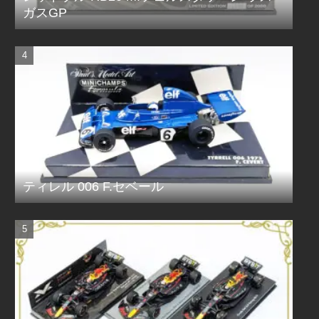
ガスGP
ティレル 006 F.セベール