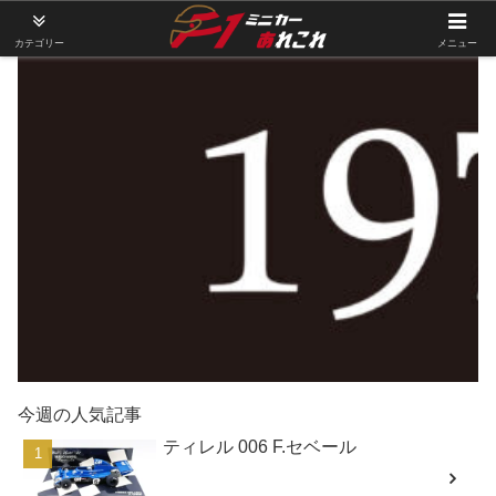
カテゴリー
メニュー
今週の人気記事
ティレル 006 F.セベール