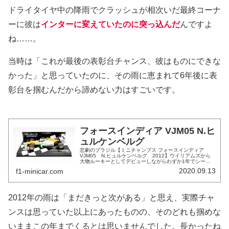
ドライタイヤ中の降雨でクラッシュが相次いだ最終コーナ
ーに彼は
インターに変えていたのに突っ込んだ
んですよ
ね……。
当時は「これが最後の表彰台チャンス、彼はものにできな
かった」と思っていたのに、その雨に恵まれて6年後に表
彰台を掴むんだから諦めない力はすごいです。
フォースインディア VJM05 N.ヒ
ュルケンベルグ
悲劇のブラジル【ミニチャンプス フォースインディア
VJM05 N.ヒュルケンベルグ 2012】ウイリアムズから
大物ルーキーとしてデビューしながらわずか1年でシート
を失い、フォースインディアのテストドライバー浪人を経
2020.09.13
f1-minicar.com
てレギュラードライバーに復...
2012年の雨は「まだきっと次がある」と思え、実際チャ
ンスは思っていた以上にあったものの、そのどれも掴めな
いままこの年までくるとは思いませんでした。長かったね