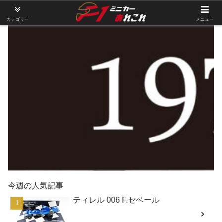
カテゴリー
メニュー
今週の人気記事
ティレル 006 F.セベール