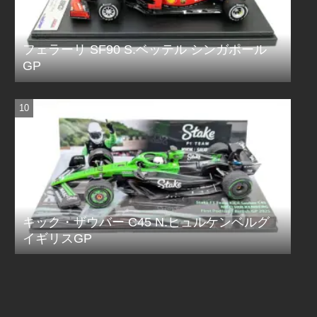
フェラーリ SF90 S.ベッテル シンガポール
GP
キック・ザウバー C45 N.ヒュルケンベルグ
イギリスGP