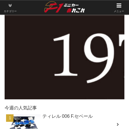
カテゴリー
メニュー
今週の人気記事
ティレル 006 F.セベール