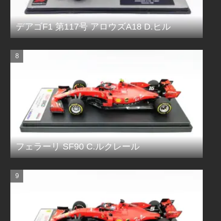
デアゴF1 第117号 アロウズA18 D.ヒル
フェラーリ SF90 C.ルクレール