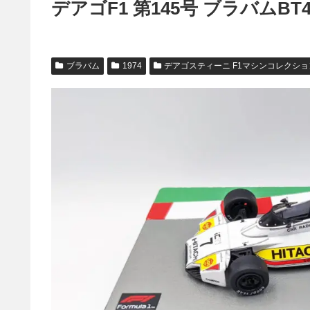
デアゴF1 第145号 ブラバムBT
ブラバム
1974
デアゴスティーニ F1マシンコレクショ