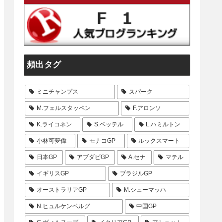
頻出タグ
ミニチャンプス
スパーク
M.フェルスタッペン
F.アロンソ
K.ライコネン
S.ベッテル
L.ハミルトン
小林可夢偉
モナコGP
ルックスマート
日本GP
アブダビGP
A.セナ
マテル
イギリスGP
ブラジルGP
オーストラリアGP
M.シューマッハ
N.ヒュルケンベルグ
中国GP