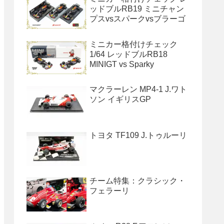
ッドブルRB19 ミニチャン
プスvsスパークvsブラーゴ
ミニカー格付けチェック
1/64 レッドブルRB18
MINIGT vs Sparky
マクラーレン MP4-1 J.ワト
ソン イギリスGP
トヨタ TF109 J.トゥルーリ
チーム特集：クラシック・
フェラーリ