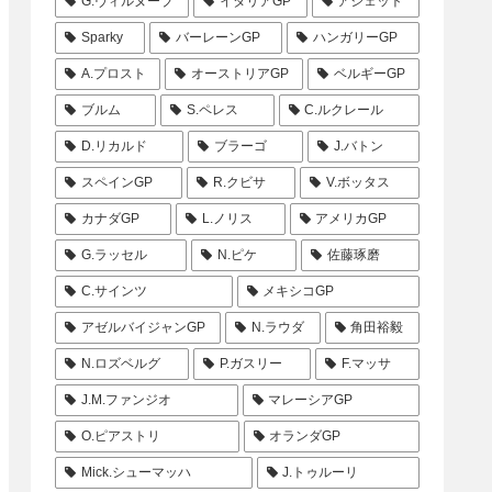
G.ヴィルヌーブ
イタリアGP
アシェット
Sparky
バーレーンGP
ハンガリーGP
A.プロスト
オーストリアGP
ベルギーGP
ブルム
S.ペレス
C.ルクレール
D.リカルド
ブラーゴ
J.バトン
スペインGP
R.クビサ
V.ボッタス
カナダGP
L.ノリス
アメリカGP
G.ラッセル
N.ピケ
佐藤琢磨
C.サインツ
メキシコGP
アゼルバイジャンGP
N.ラウダ
角田裕毅
N.ロズベルグ
P.ガスリー
F.マッサ
J.M.ファンジオ
マレーシアGP
O.ピアストリ
オランダGP
Mick.シューマッハ
J.トゥルーリ